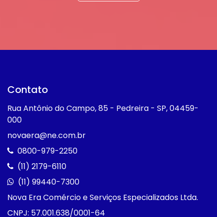
Contato
Rua Antônio do Campo, 85 - Pedreira - SP, 04459-
000
novaera@ne.com.br
0800-979-2250
(11) 2179-6110
(11) 99440-7300
Nova Era Comércio e Serviços Especializados Ltda.
CNPJ: 57.001.638/0001-64