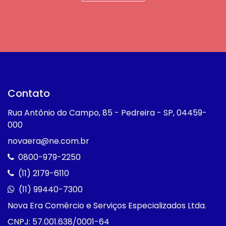
Contato
Rua Antônio do Campo, 85 - Pedreira - SP, 04459-
000
novaera@ne.com.br
0800-979-2250
(11) 2179-6110
(11) 99440-7300
Nova Era Comércio e Serviços Especializados Ltda.
CNPJ: 57.001.638/0001-64