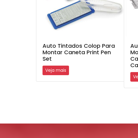
Auto Tintados Colop Para
Au
Montar Caneta Print Pen
Mo
Set
Ca
Ca
Veja mais
Ve