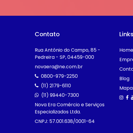
Contato
Link
Rua Antônio do Campo, 85 -
Hom
Pedreira - SP, 04459-000
Empr
novaera@ne.com.br
Cont
0800-979-2250
Blog
(11) 2179-6110
Mapa 
(11) 99440-7300
Nova Era Comércio e Serviços
Especializados Ltda.
CNPJ: 57.001.638/0001-64