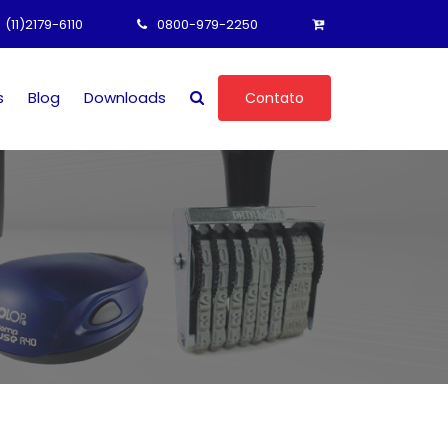
(11)2179-6110
0800-979-2250
s
Blog
Downloads
Contato