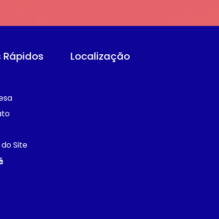
s Rápidos
Localização
e
esa
ato
do Site