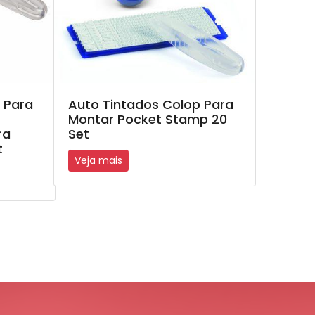
 Para
Auto Tintados Colop Para
Montar Pocket Stamp 20
ra
Set
t
Veja mais