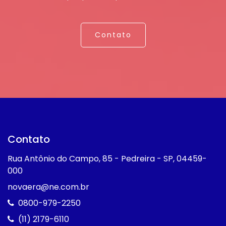
Contato
Contato
Rua Antônio do Campo, 85 - Pedreira - SP, 04459-
000
novaera@ne.com.br
0800-979-2250
(11) 2179-6110