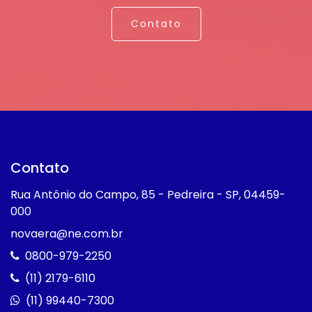
Contato
Contato
Rua Antônio do Campo, 85 - Pedreira - SP, 04459-
000
novaera@ne.com.br
0800-979-2250
(11) 2179-6110
(11) 99440-7300