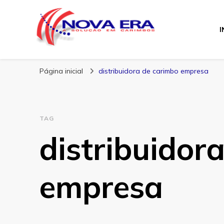
I
Nova Era Carimb
Nova Era – Blog
Página inicial
distribuidora de carimbo empresa
TAG
distribuidor
empresa