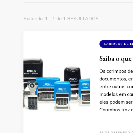
Exibindo: 1 - 1 de 1 RESULTADOS
CARIMBOS DE 
Saiba o que
Os carimbos de
documentos, em
entre outras co
modelos em car
eles podem ser
Carimbos traz o
18 DE DEZEMBRO 