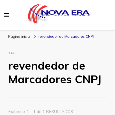
Nova Era Carimbos
Nova Era – Blog
Página inicial
revendedor de Marcadores CNPJ
TAG
revendedor de
Marcadores CNPJ
Exibindo: 1 - 1 de 1 RESULTADOS