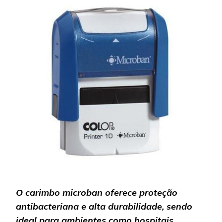
SUAS
VANTAG
O carimbo microban oferece proteção
antibacteriana e alta durabilidade, sendo
ideal para ambientes como hospitais,