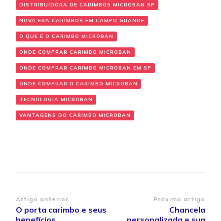
DISTRIBUIDORA DE CARIMBOS MICROBAN SP
NOVA ERA CARIMBOS EM CAMPO GRANDE
O QUE É O CARIMBO MICROBAN
ONDE COMPRAR CARIMBO MICROBAN
ONDE COMPRAR CARIMBO MICROBAN EM SP
ONDE COMPRAR O CARIMBO MICROBAN
TECNOLOGIA MICROBAN
VANTAGENS DO CARIMBO MICROBAN
Navegação
Artigo anterior
Próximo artigo
O porta carimbo e seus
Chancela
de
benefícios
personalizada e sua