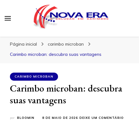
Nova Era Carimbos
Nova Era – Blog
Página inicial
carimbo microban
Carimbo microban: descubra suas vantagens
CARIMBO MICROBAN
Carimbo microban: descubra
suas vantagens
EM
por
BLOOMIN
8 DE MAIO DE 2026
DEIXE UM COMENTÁRIO
CARIMB
MICROB
DESCUB