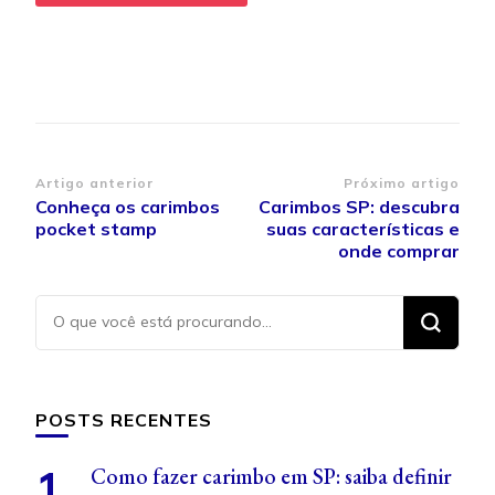
Navegação
Artigo anterior
Próximo artigo
Conheça os carimbos
Carimbos SP: descubra
de
pocket stamp
suas características e
post
onde comprar
Procurando
algo?
POSTS RECENTES
Como fazer carimbo em SP: saiba definir