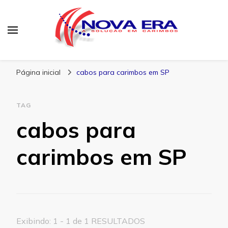
Nova Era Carimbos
Nova Era – Blog
Página inicial
cabos para carimbos em SP
TAG
cabos para
carimbos em SP
Exibindo: 1 - 1 de 1 RESULTADOS