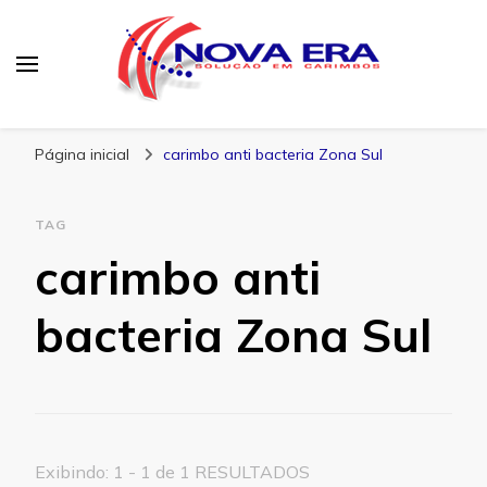
Nova Era Carimbos
Nova Era – Blog
Página inicial
carimbo anti bacteria Zona Sul
TAG
carimbo anti
bacteria Zona Sul
Exibindo: 1 - 1 de 1 RESULTADOS