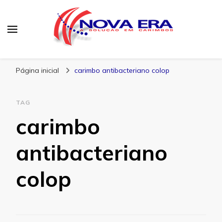
Nova Era Carimbos
Nova Era – Blog
Página inicial
carimbo antibacteriano colop
TAG
carimbo
antibacteriano
colop