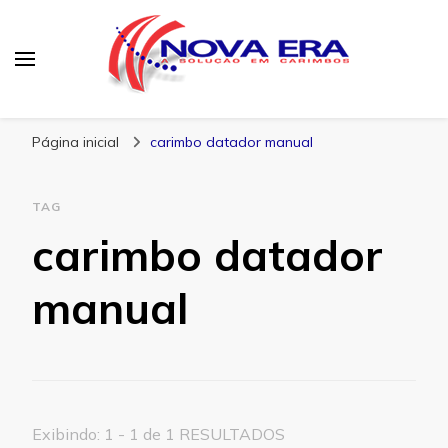
Nova Era Carimbos
Nova Era – Blog
Página inicial
carimbo datador manual
TAG
carimbo datador
manual
Exibindo: 1 - 1 de 1 RESULTADOS