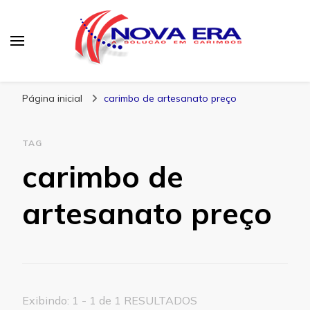
Nova Era Carimbos
Nova Era – Blog
Página inicial
carimbo de artesanato preço
TAG
carimbo de
artesanato preço
Exibindo: 1 - 1 de 1 RESULTADOS