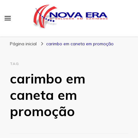
Nova Era Carimbos
Nova Era – Blog
Página inicial
carimbo em caneta em promoção
TAG
carimbo em
caneta em
promoção