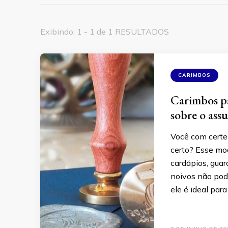
Exibindo: 1 - 1 de 1 RESULTADOS
CARIMBOS
Carimbos pa
sobre o ass
Você com certez
certo? Esse mo
cardápios, guar
noivos não pode
ele é ideal para