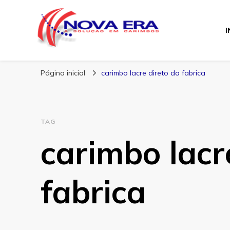
I
Nova Era Carimb
Nova Era – Blog
Página inicial
carimbo lacre direto da fabrica
TAG
carimbo lacr
fabrica