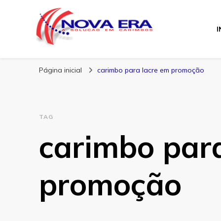
I
Nova Era Carimb
Nova Era – Blog
Página inicial
carimbo para lacre em promoção
TAG
carimbo par
promoção