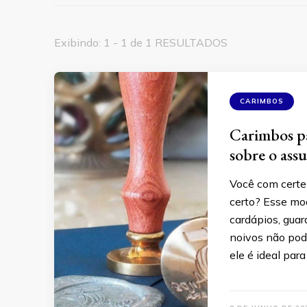
Exibindo: 1 - 1 de 1 RESULTADOS
CARIMBOS
Carimbos pa
sobre o ass
Você com certez
certo? Esse mo
cardápios, guar
noivos não pode
ele é ideal para