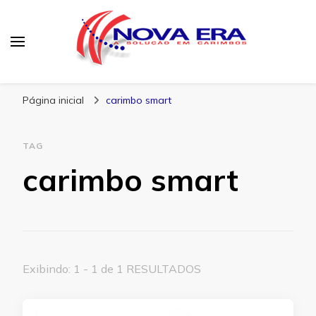
Nova Era Carimbos
Nova Era – Blog
Página inicial
carimbo smart
TAG
carimbo smart
Exibindo: 1 - 1 de 1 RESULTADOS