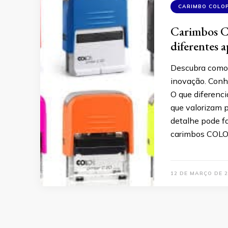
CARIMBO COLO
Carimbos C
diferentes a
Descubra como 
inovação. Conhe
O que diferenc
que valorizam p
detalhe pode fa
carimbos COLO
12 DE MARÇO DE 2