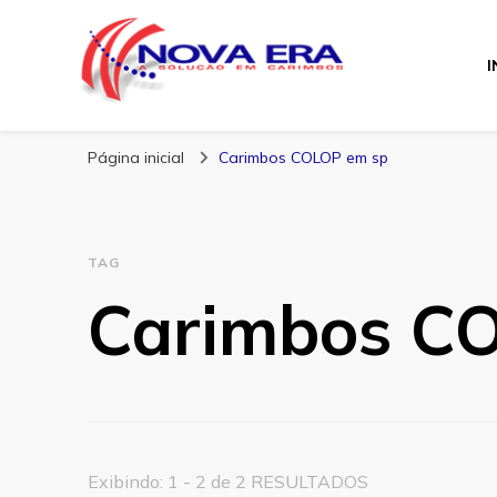
I
Nova Era Carimb
Nova Era – Blog
Página inicial
Carimbos COLOP em sp
TAG
Carimbos C
Exibindo: 1 - 2 de 2 RESULTADOS