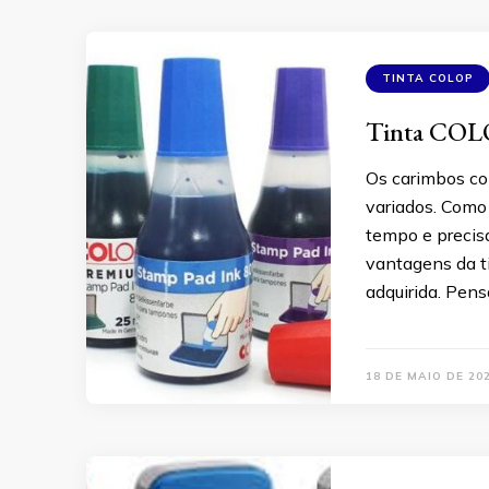
TINTA COLOP
Tinta COLO
Os carimbos co
variados. Como 
tempo e precisa
vantagens da t
adquirida. Pen
18 DE MAIO DE 20