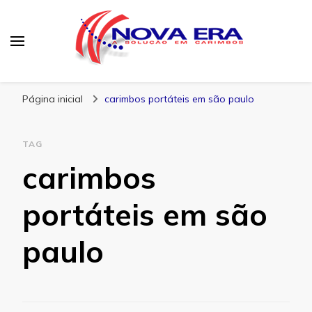
Nova Era Carimbos
Nova Era – Blog
Página inicial
carimbos portáteis em são paulo
TAG
carimbos
portáteis em são
paulo