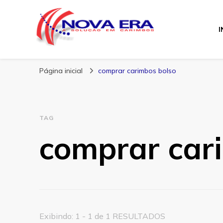
I
Nova Era Carimb
Nova Era – Blog
Página inicial
comprar carimbos bolso
TAG
comprar car
Exibindo: 1 - 1 de 1 RESULTADOS