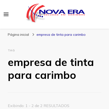
Nova Era Carimbos
Nova Era – Blog
Página inicial
empresa de tinta para carimbo
TAG
empresa de tinta
para carimbo
Exibindo: 1 - 2 de 2 RESULTADOS