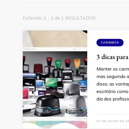
Exibindo: 1 - 1 de 1 RESULTADOS
CARIMBOS
3 dicas para
Manter os carim
mas seguindo a
disso, as vanta
escritório como
dia dos profiss
31 DE JULHO DE 2