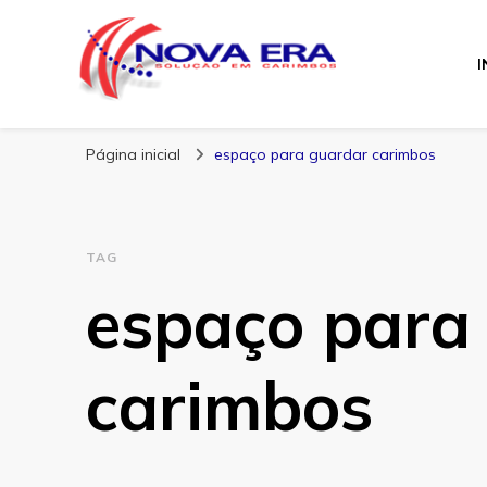
I
Nova Era Carimb
Nova Era – Blog
Página inicial
espaço para guardar carimbos
TAG
espaço para
carimbos