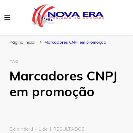
Nova Era Carimbos
Nova Era – Blog
Página inicial
Marcadores CNPJ em promoção
TAG
Marcadores CNPJ
em promoção
Exibindo: 1 - 1 de 1 RESULTADOS