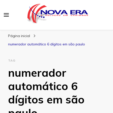
Nova Era Carimbos
Nova Era – Blog
Página inicial
numerador automático 6 dígitos em são paulo
TAG
numerador
automático 6
dígitos em são
paulo