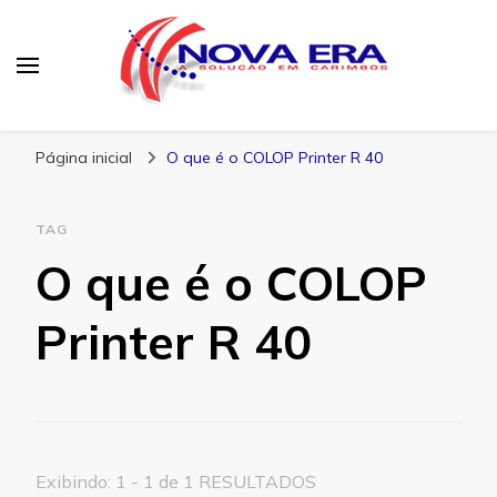
Nova Era Carimbos
Nova Era – Blog
Página inicial
O que é o COLOP Printer R 40
TAG
O que é o COLOP
Printer R 40
Exibindo: 1 - 1 de 1 RESULTADOS