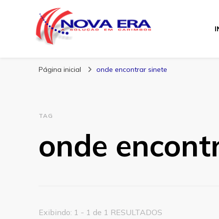
I
Nova Era Carimb
Nova Era – Blog
Página inicial
onde encontrar sinete
TAG
onde encontr
Exibindo: 1 - 1 de 1 RESULTADOS