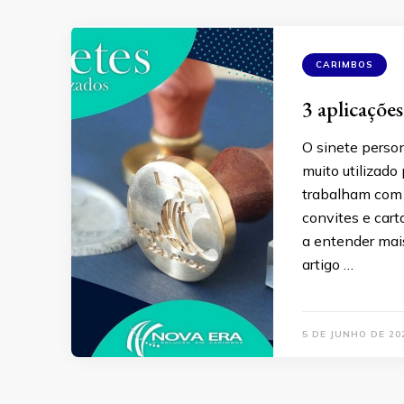
CARIMBOS
3 aplicaçõe
O sinete perso
muito utilizad
trabalham com a
convites e cart
a entender mai
artigo …
5 DE JUNHO DE 20