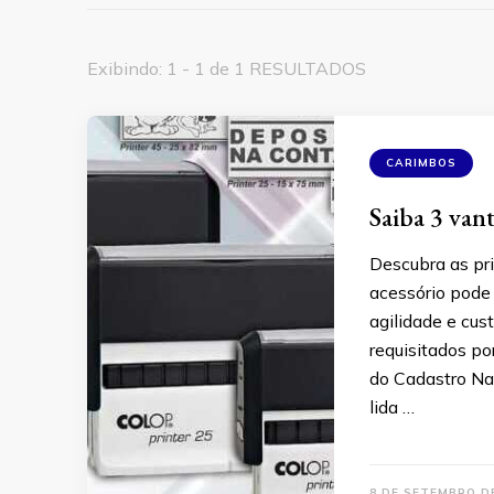
Exibindo: 1 - 1 de 1 RESULTADOS
CARIMBOS
Saiba 3 van
Descubra as pr
acessório pode 
agilidade e cus
requisitados po
do Cadastro Nac
lida …
8 DE SETEMBRO D