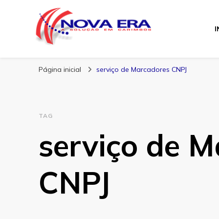
I
Nova Era Carimb
Nova Era – Blog
Página inicial
serviço de Marcadores CNPJ
TAG
serviço de 
CNPJ