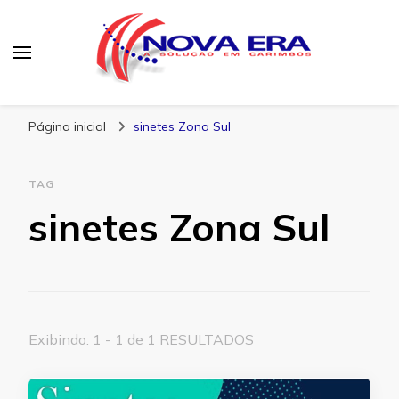
Nova Era Carimbos
Nova Era – Blog
Página inicial
sinetes Zona Sul
TAG
sinetes Zona Sul
Exibindo: 1 - 1 de 1 RESULTADOS