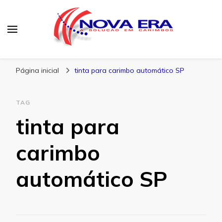
Nova Era Carimbos
Nova Era – Blog
Página inicial
tinta para carimbo automático SP
TAG
tinta para
carimbo
automático SP