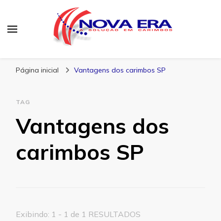
Nova Era Carimbos
Nova Era – Blog
Página inicial
Vantagens dos carimbos SP
TAG
Vantagens dos
carimbos SP
Exibindo: 1 - 1 de 1 RESULTADOS