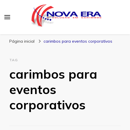
Nova Era Carimbos
Nova Era – Blog
Página inicial
carimbos para eventos corporativos
TAG
carimbos para
eventos
corporativos