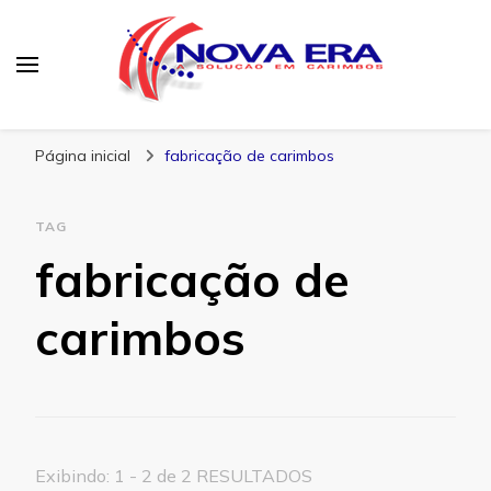
Nova Era Carimbos
Nova Era – Blog
Página inicial
fabricação de carimbos
TAG
fabricação de
carimbos
Exibindo: 1 - 2 de 2 RESULTADOS