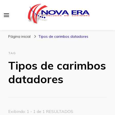
Nova Era Carimbos
Nova Era – Blog
Página inicial
Tipos de carimbos datadores
TAG
Tipos de carimbos
datadores
Exibindo: 1 - 1 de 1 RESULTADOS