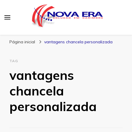
Nova Era Carimbos
Nova Era – Blog
Página inicial
vantagens chancela personalizada
TAG
vantagens
chancela
personalizada