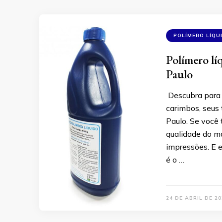
POLÍMERO LÍQU
Polímero lí
Paulo
Descubra para q
carimbos, seus
Paulo. Se você 
qualidade do ma
impressões. E 
é o …
24 DE ABRIL DE 20