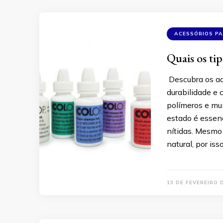
ACESSÓRIOS P
Quais os ti
Descubra os ac
durabilidade e
polímeros e mu
estado é essenc
nítidas. Mesmo
natural, por is
13 DE FEVEREIRO 