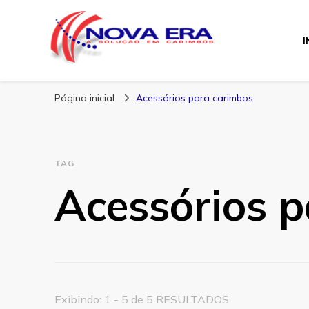
I
Nova Era Carimb
Nova Era – Blog
Página inicial
Acessórios para carimbos
TAG
Acessórios 
Exibindo: 1 - 5 de 5 RESULTADOS