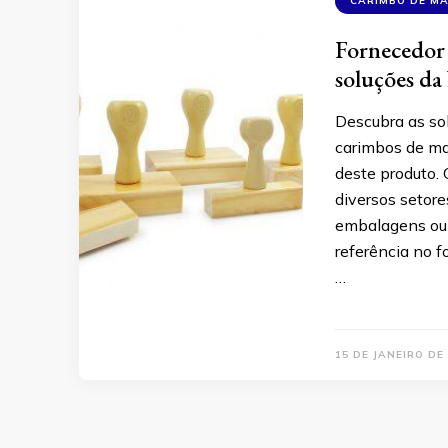
CARIMBO DE M
Fornecedor 
soluções d
Descubra as so
carimbos de mad
deste produto.
diversos setore
embalagens ou 
referência no 
…
15 DE JANEIRO DE