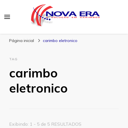
Nova Era Carimbos
Nova Era – Blog
Página inicial
carimbo eletronico
TAG
carimbo
eletronico
Exibindo: 1 - 5 de 5 RESULTADOS